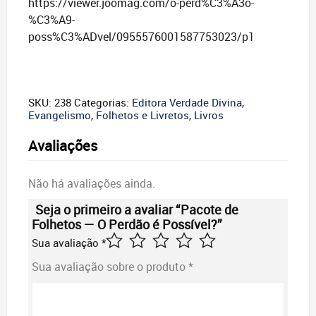
https://viewer.joomag.com/o-perd%C3%A3o-
%C3%A9-
poss%C3%ADvel/0955576001587753023/p1
SKU:
238
Categorias:
Editora Verdade Divina
,
Evangelismo
,
Folhetos e Livretos
,
Livros
Avaliações
Não há avaliações ainda.
Seja o primeiro a avaliar “Pacote de
Folhetos — O Perdão é Possível?”
Sua avaliação
*
Sua avaliação sobre o produto
*