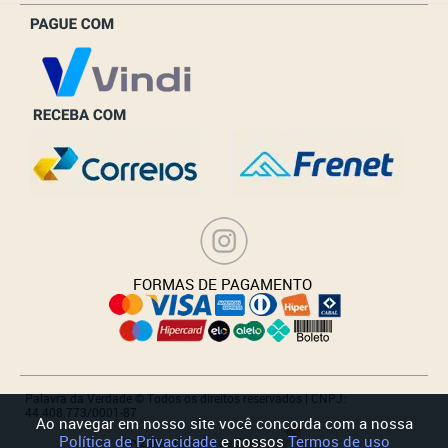
_______________
FORMAS DE PAGAMENTO
Palavra da Verdade © Todos os direitos reservados | CNPJ:
44.408.773/0001-87
Ao navegar em nosso site você concorda com a nossa
Política de Privacidade
e nossos
Termos de uso
Kryzalis - Criação de Sites |