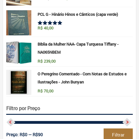
preço
preço
5.00
de 5
original
atual
era:
é:
PCL G - Hinário Hinos e Cânticos (capa verde)
R$69,60.
R$49,90.
R$
40,00
Avaliação
5.00
de 5
Bíblia da Mulher NAA- Capa Turquesa Tiffany -
NA065NBEM
R$
239,00
O Peregrino Comentado - Com Notas de Estudos e
Ilustrações - John Bunyan
R$
70,00
Filtro por Preço
Pre
Pre
Preço:
R$0
—
R$90
Filtrar