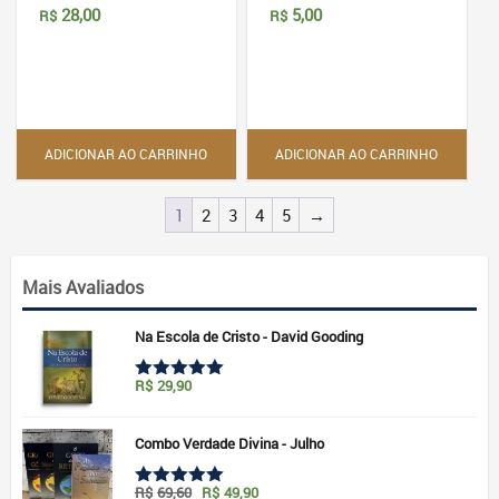
28,00
5,00
R$
R$
ADICIONAR AO CARRINHO
ADICIONAR AO CARRINHO
1
2
3
4
5
→
Mais Avaliados
Na Escola de Cristo - David Gooding
R$
29,90
Avaliação
5.00
de 5
Combo Verdade Divina - Julho
O
O
R$
69,60
R$
49,90
Avaliação