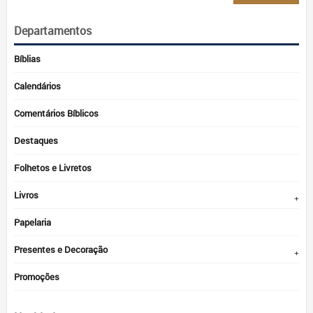
mín
má
Departamentos
Bíblias
Calendários
Comentários Bíblicos
Destaques
Folhetos e Livretos
Livros
Papelaria
Presentes e Decoração
Promoções