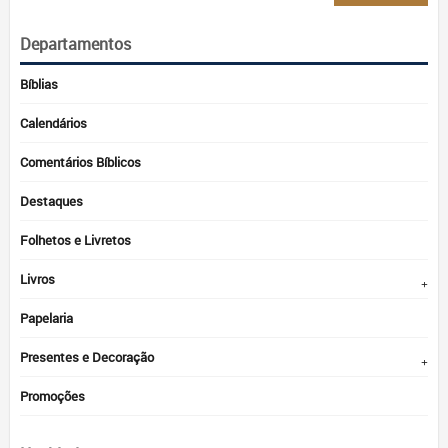
mín
má
Departamentos
Bíblias
Calendários
Comentários Bíblicos
Destaques
Folhetos e Livretos
Livros
Papelaria
Presentes e Decoração
Promoções