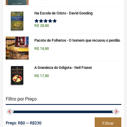
5.00
de 5
Na Escola de Cristo - David Gooding
R$
29,90
Avaliação
5.00
de 5
Pacote de Folhetos - O homem que recusou o perdão
R$
19,90
A Grandeza do Gólgota - Neil Fraser
R$
17,90
Filtro por Preço
Pre
Pre
Preço:
R$0
—
R$230
Filtrar