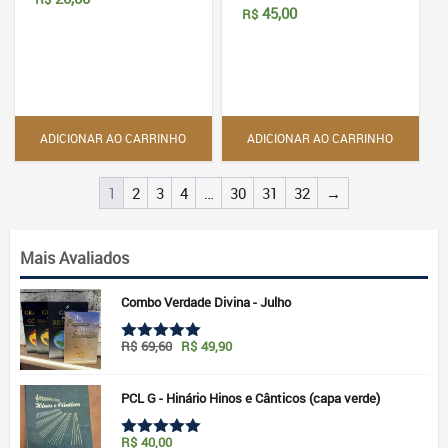
45,00
R$
ADICIONAR AO CARRINHO
ADICIONAR AO CARRINHO
1
2
3
4
…
30
31
32
→
Mais Avaliados
Combo Verdade Divina - Julho
O
O
R$
69,60
R$
49,90
Avaliação
preço
preço
5.00
de 5
original
atual
era:
é:
PCL G - Hinário Hinos e Cânticos (capa verde)
R$69,60.
R$49,90.
R$
40,00
Avaliação