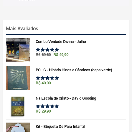
Mais Avaliados
Combo Verdade Divina - Julho
O
O
R$
69,60
R$
49,90
Avaliação
preço
preço
5.00
de 5
original
atual
era:
é:
PCL G - Hinário Hinos e Cânticos (capa verde)
R$69,60.
R$49,90.
R$
40,00
Avaliação
5.00
de 5
Na Escola de Cristo - David Gooding
R$
29,90
Avaliação
5.00
de 5
Kit - Etiqueta De Para Infantil