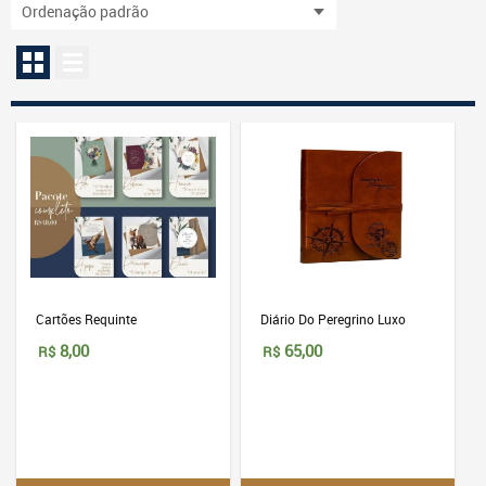
Cartões Requinte
Diário Do Peregrino Luxo
8,00
65,00
R$
R$
Este
produto
tem
várias
variantes.
As