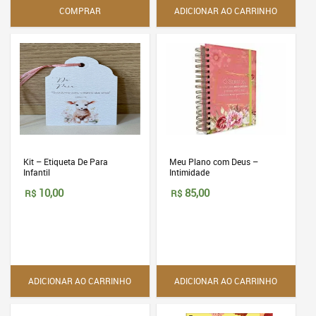
opções
COMPRAR
ADICIONAR AO CARRINHO
podem
ser
escolhidas
na
página
do
produto
Kit – Etiqueta De Para
Meu Plano com Deus –
Infantil
Intimidade
10,00
85,00
R$
R$
ADICIONAR AO CARRINHO
ADICIONAR AO CARRINHO