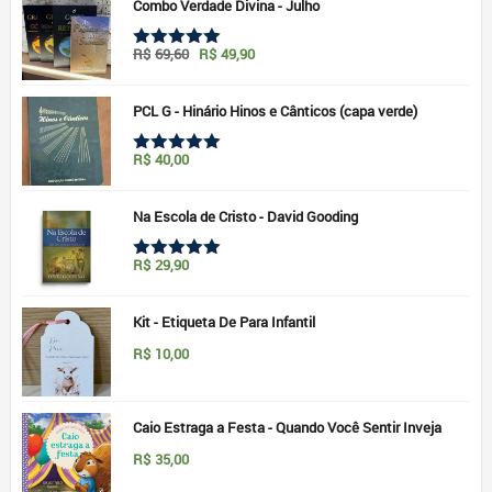
Combo Verdade Divina - Julho
O
O
R$
69,60
R$
49,90
Avaliação
preço
preço
5.00
de 5
original
atual
era:
é:
PCL G - Hinário Hinos e Cânticos (capa verde)
R$69,60.
R$49,90.
R$
40,00
Avaliação
5.00
de 5
Na Escola de Cristo - David Gooding
R$
29,90
Avaliação
5.00
de 5
Kit - Etiqueta De Para Infantil
R$
10,00
Caio Estraga a Festa - Quando Você Sentir Inveja
R$
35,00