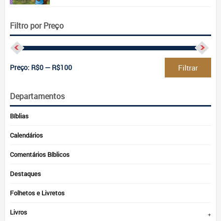
Filtro por Preço
Pre
Pre
Preço:
R$0
—
R$100
Filtrar
mín
má
Departamentos
Bíblias
Calendários
Comentários Bíblicos
Destaques
Folhetos e Livretos
Livros