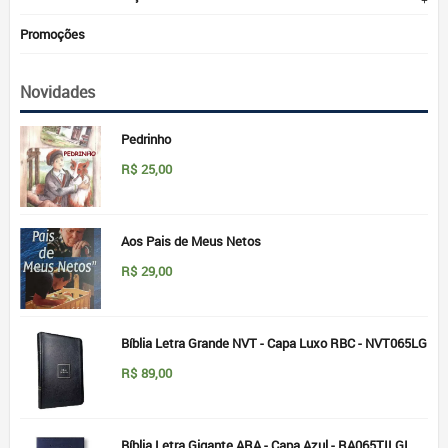
Promoções
Novidades
Pedrinho
R$
25,00
Aos Pais de Meus Netos
R$
29,00
Bíblia Letra Grande NVT - Capa Luxo RBC - NVT065LG
R$
89,00
Bíblia Letra Gigante ARA - Capa Azul - RA065TILGI