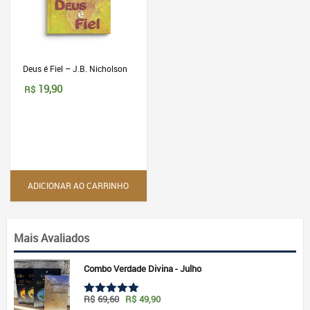
Deus é Fiel – J.B. Nicholson
19,90
R$
ADICIONAR AO CARRINHO
Mais Avaliados
Combo Verdade Divina - Julho
O
O
R$
69,60
R$
49,90
Avaliação