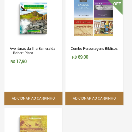
OFF
Aventuras da Ilha Esmeralda
Combo Personagens Bíblicos
– Robert Plant
O
O
69,00
R$
preço
preço
17,90
R$
original
atual
era:
é:
R$86,60.
R$69,00.
ADICIONAR AO CARRINHO
ADICIONAR AO CARRINHO