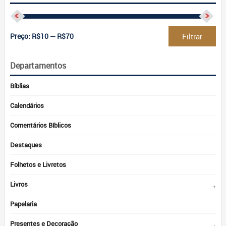
Pre
Pre
Preço:
R$10
—
R$70
Filtrar
mín
má
Departamentos
Bíblias
Calendários
Comentários Bíblicos
Destaques
Folhetos e Livretos
Livros
Papelaria
Presentes e Decoração