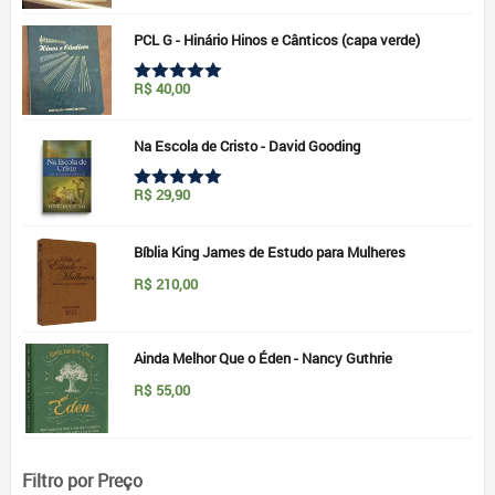
preço
preço
5.00
de 5
original
atual
era:
é:
PCL G - Hinário Hinos e Cânticos (capa verde)
R$69,60.
R$49,90.
R$
40,00
Avaliação
5.00
de 5
Na Escola de Cristo - David Gooding
R$
29,90
Avaliação
5.00
de 5
Bíblia King James de Estudo para Mulheres
R$
210,00
Ainda Melhor Que o Éden - Nancy Guthrie
R$
55,00
Filtro por Preço