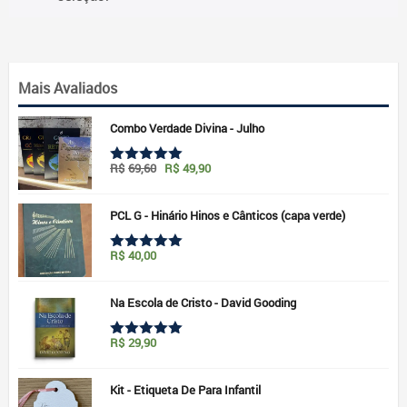
Mais Avaliados
Combo Verdade Divina - Julho
O
O
R$
69,60
R$
49,90
Avaliação
preço
preço
5.00
de 5
original
atual
era:
é:
PCL G - Hinário Hinos e Cânticos (capa verde)
R$69,60.
R$49,90.
R$
40,00
Avaliação
5.00
de 5
Na Escola de Cristo - David Gooding
R$
29,90
Avaliação
5.00
de 5
Kit - Etiqueta De Para Infantil