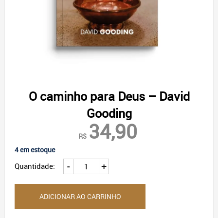
O caminho para Deus – David
Gooding
34,90
R$
4 em estoque
O
-
+
Quantidade:
caminho
para
Deus
ADICIONAR AO CARRINHO
-
David
Gooding