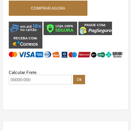
quantidade
COMPRAR AGORA
Calcular Frete
Ok