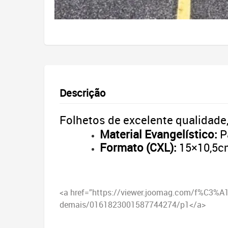
Descrição
Folhetos de excelente qualidade,
Material Evangelístico:
P
Formato (CXL):
15×10,5c
<a href=”https://viewer.joomag.com/f%C3%A
demais/0161823001587744274/p1</a>