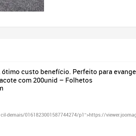
 ótimo custo benefício. Perfeito para evang
acote com 200unid – Folhetos
m
1cil-demais/0161823001587744274/p1″>https://viewer.jooma