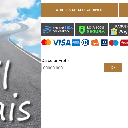
Folhetos
-
ADICIONAR AO CARRINHO
Fácil
Demais
quantidade
Calcular Frete
Ok