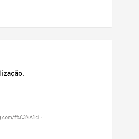
elização.
g.com/f%C3%A1cil-