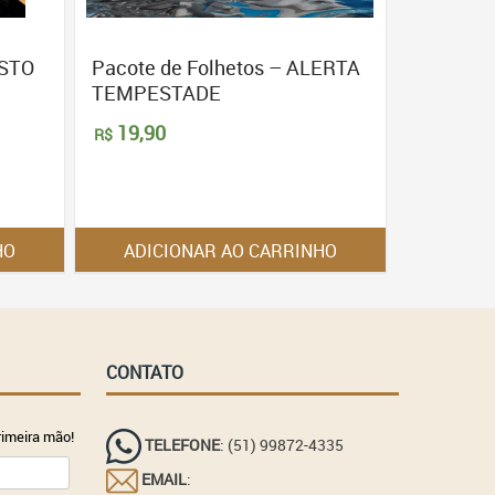
ISTO
Pacote de Folhetos – ALERTA
TEMPESTADE
19,90
R$
HO
ADICIONAR AO CARRINHO
CONTATO
imeira mão!
TELEFONE
: (51) 99872-4335
EMAIL
: