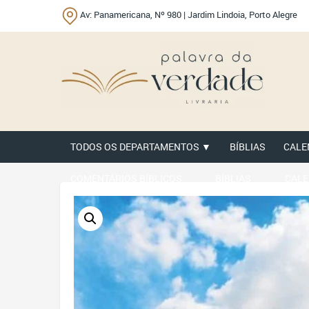
Av: Panamericana, Nº 980 | Jardim Lindoia, Porto Alegre
TODOS OS DEPARTAMENTOS ▼
BÍBLIAS
CALE
COMENTÁRIOS BÍBLICOS
BÍBLIAS
CALE
ANTIGO TESTAMENTO
APOLOGÉTICA
CRIAÇ
JOVENS
LIVRETOS
MATERIAL EVANGELÍS
CANECAS E PORTA CANECAS
GUIRLANDAS E P
PROMOÇÕES