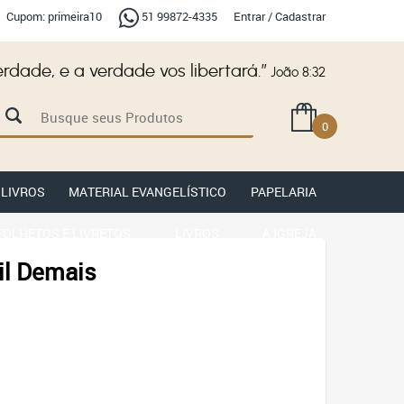
Cupom: primeira10
51 99872-4335
Entrar / Cadastrar
rdade, e a verdade vos libertará.”
João 8:32
0
LIVROS
MATERIAL EVANGELÍSTICO
PAPELARIA
FOLHETOS E LIVRETOS
LIVROS
A IGREJA
il Demais
O
EVENTOS FUTUROS
HISTÓRIA
INFANTIL
STÃ
PAPELARIA
PRESENTES E DECORAÇÃO
E PORTA RETRATOS
PRODUTOS SEM CATEGORIA
O PEREGRINO