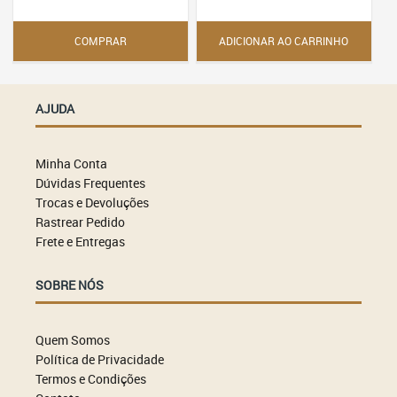
As
opções
podem
COMPRAR
ADICIONAR AO CARRINHO
ser
escolhidas
na
página
AJUDA
do
produto
Minha Conta
Dúvidas Frequentes
Trocas e Devoluções
Rastrear Pedido
Frete e Entregas
SOBRE NÓS
Quem Somos
Política de Privacidade
Termos e Condições