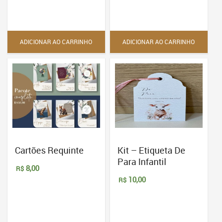
ADICIONAR AO CARRINHO
ADICIONAR AO CARRINHO
Cartões Requinte
Kit – Etiqueta De
Para Infantil
8,00
R$
10,00
R$
Este
produto
tem
várias
variantes.